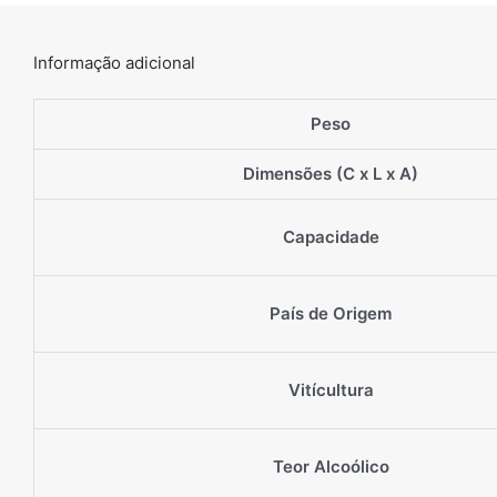
Informação adicional
Peso
Dimensões (C x L x A)
Capacidade
País de Origem
Vitícultura
Teor Alcoólico