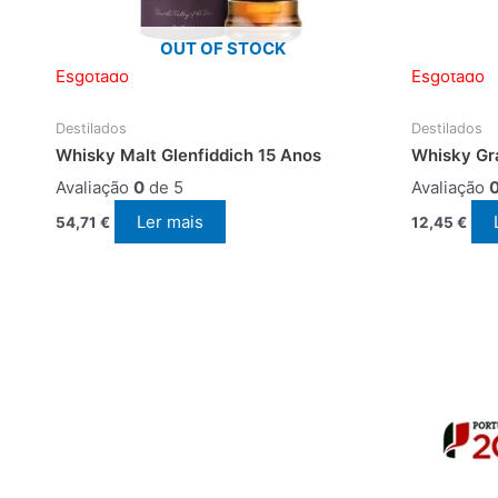
OUT OF STOCK
Esgotado
Esgotado
Destilados
Destilados
Whisky Malt Glenfiddich 15 Anos
Whisky Gra
Avaliação
0
de 5
Avaliação
Ler mais
54,71
€
12,45
€