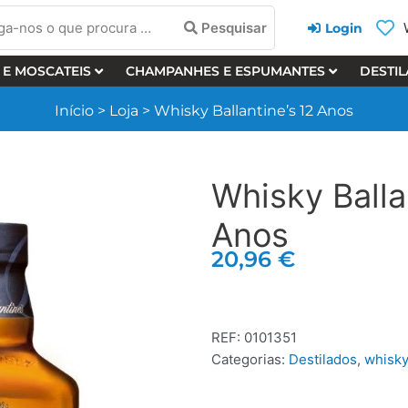
a-
Pesquisar
Login
 E MOSCATEIS
CHAMPANHES E ESPUMANTES
DESTI
cura
Início
>
Loja
>
Whisky Ballantine’s 12 Anos
Whisky Balla
Anos
20,96
€
REF:
0101351
Categorias:
Destilados
,
whisk