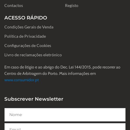
f
Contactos
Registo
ACESSO RÁPIDO
Condições Gerais de Venda
Política de Privacidade
Configurações de Cookies
Livro de reclamações eletrónico
Em caso de litigio e ao abrigo do Dec. Lei 144/2015, pode recorrer ao
Centro de Arbitragem do Porto. Mais informações em
www.consumidor.pt
Subscrever Newsletter
Nome
Email