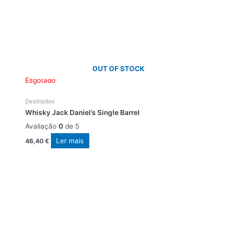
OUT OF STOCK
Esgotado
Destilados
Whisky Jack Daniel’s Single Barrel
Avaliação
0
de 5
Ler mais
46,40
€