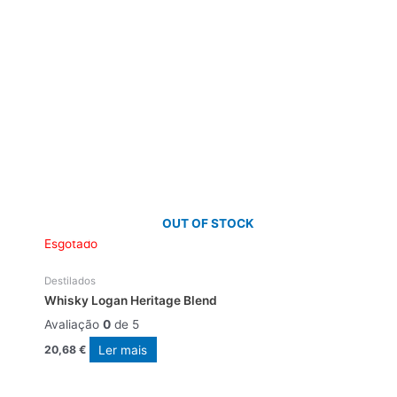
OUT OF STOCK
Esgotado
Destilados
Whisky Logan Heritage Blend
Avaliação
0
de 5
Ler mais
20,68
€