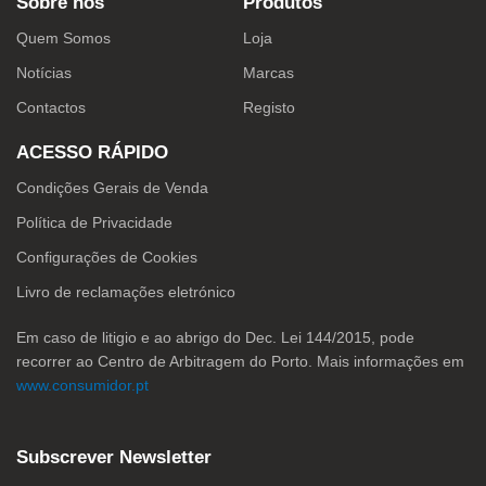
Sobre nós
Produtos
b
a
e
o
g
d
o
r
i
Quem Somos
Loja
k
a
n
-
m
Notícias
Marcas
f
Contactos
Registo
ACESSO RÁPIDO
Condições Gerais de Venda
Política de Privacidade
Configurações de Cookies
Livro de reclamações eletrónico
Em caso de litigio e ao abrigo do Dec. Lei 144/2015, pode
recorrer ao Centro de Arbitragem do Porto. Mais informações em
www.consumidor.pt
Subscrever Newsletter