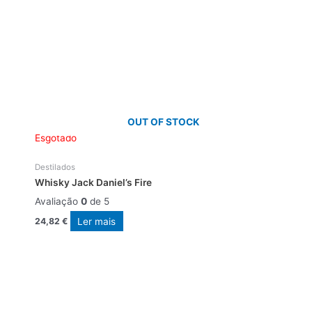
OUT OF STOCK
Esgotado
Destilados
Whisky Jack Daniel’s Fire
Avaliação
0
de 5
Ler mais
24,82
€