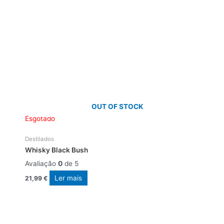
OUT OF STOCK
Esgotado
Destilados
Whisky Black Bush
Avaliação
0
de 5
Ler mais
21,99
€