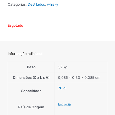
Categorias:
Destilados
,
whisky
Esgotado
Informação adicional
Peso
1,2 kg
Dimensões (C x L x A)
0,085 × 0,33 × 0,085 cm
70 cl
Capacidade
Escócia
País de Origem