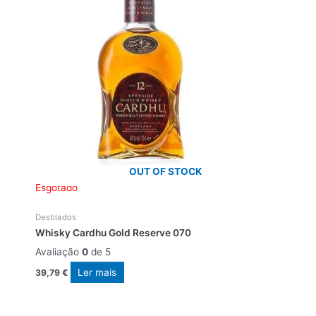
OUT OF STOCK
Esgotado
Destilados
Whisky Cardhu Gold Reserve 070
Avaliação
0
de 5
Ler mais
39,79
€