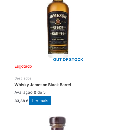
OUT OF STOCK
Esgotado
Destilados
Whisky Jameson Black Barrel
Avaliação
0
de 5
Ler mais
33,38
€