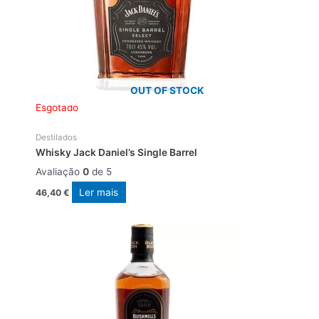
OUT OF STOCK
Esgotado
Destilados
Whisky Jack Daniel’s Single Barrel
Avaliação
0
de 5
Ler mais
46,40
€