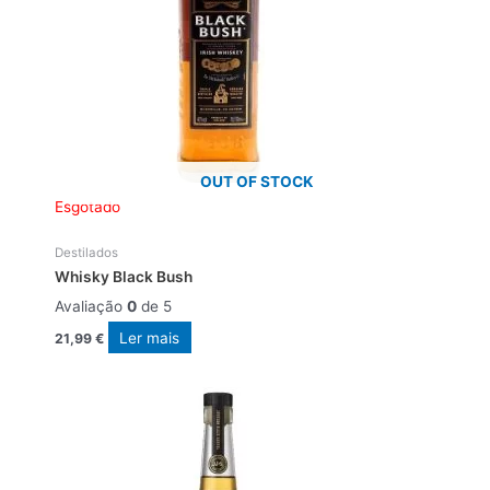
OUT OF STOCK
Esgotado
Destilados
Whisky Black Bush
Avaliação
0
de 5
Ler mais
21,99
€