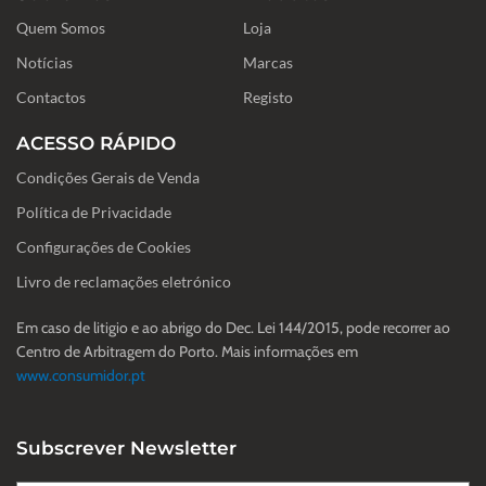
o
g
d
Quem Somos
o
r
i
Loja
k
a
n
-
m
Notícias
Marcas
f
Contactos
Registo
ACESSO RÁPIDO
Condições Gerais de Venda
Política de Privacidade
Configurações de Cookies
Livro de reclamações eletrónico
Em caso de litigio e ao abrigo do Dec. Lei 144/2015, pode recorrer ao
Centro de Arbitragem do Porto. Mais informações em
www.consumidor.pt
Subscrever Newsletter