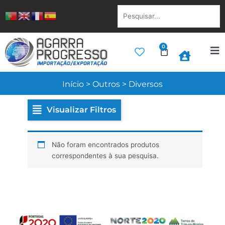
Skip
Pesquisar...
to
content
0
Cart
Início
>
Outros
>
Diversos
Visualizar Filtros
Não foram encontrados produtos
correspondentes à sua pesquisa.