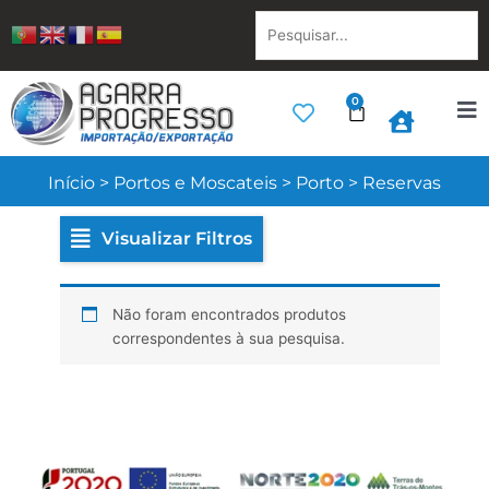
Skip
Pesquisar...
to
content
0
Cart
Início
>
Portos e Moscateis
>
Porto
>
Reservas
Visualizar Filtros
Não foram encontrados produtos
correspondentes à sua pesquisa.