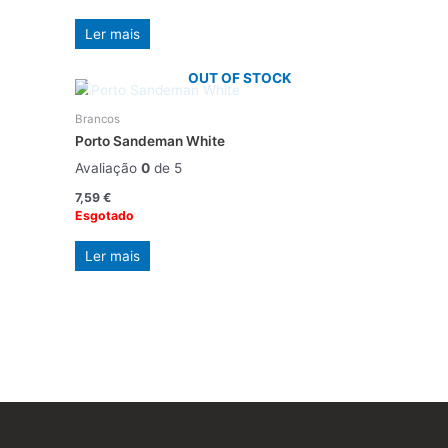
Ler mais
OUT OF STOCK
Brancos
Porto Sandeman White
Avaliação
0
de 5
7,59
€
Esgotado
Ler mais