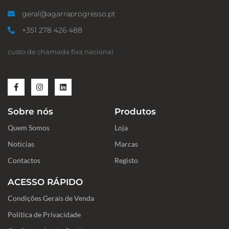
geral@agarraprogresso.pt
+351 278 426 488
custo de chamada fixa nacional
F
I
L
a
n
i
c
s
n
e
t
k
Sobre nós
Produtos
b
a
e
o
g
d
Quem Somos
o
r
i
Loja
k
a
n
-
m
Notícias
Marcas
f
Contactos
Registo
ACESSO RÁPIDO
Condições Gerais de Venda
Política de Privacidade