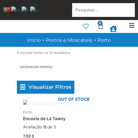
Skip
Pesquisar...
to
content
0
Cart
Início
>
Portos e Moscateis
>
Porto
A mostrar todos os 12 resultados
Visualizar Filtros
OUT OF STOCK
Porto
Encosta de Lá Tawny
Avaliação
0
de 5
7,50
€