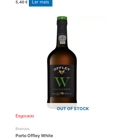
Ler mais
5,40
€
OUT OF STOCK
Esgotado
Brancos
Porto Offley White