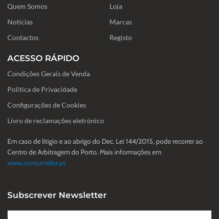
Quem Somos
o
r
i
Loja
k
a
n
-
m
Notícias
Marcas
f
Contactos
Registo
ACESSO RÁPIDO
Condições Gerais de Venda
Política de Privacidade
Configurações de Cookies
Livro de reclamações eletrónico
Em caso de litigio e ao abrigo do Dec. Lei 144/2015, pode recorrer ao
Centro de Arbitragem do Porto. Mais informações em
www.consumidor.pt
Subscrever Newsletter
Nome