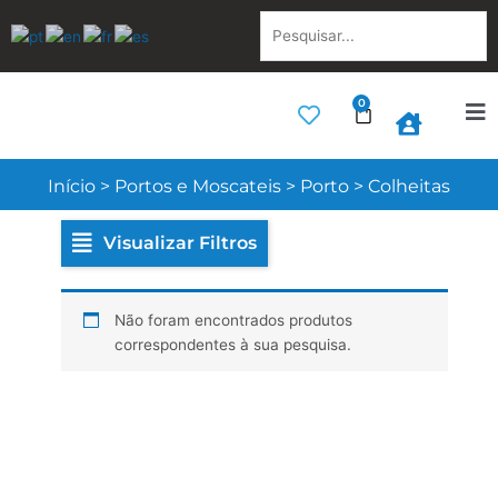
Skip
Pesquisar...
to
content
0
Cart
Início
>
Portos e Moscateis
>
Porto
>
Colheitas
Visualizar Filtros
Não foram encontrados produtos
correspondentes à sua pesquisa.