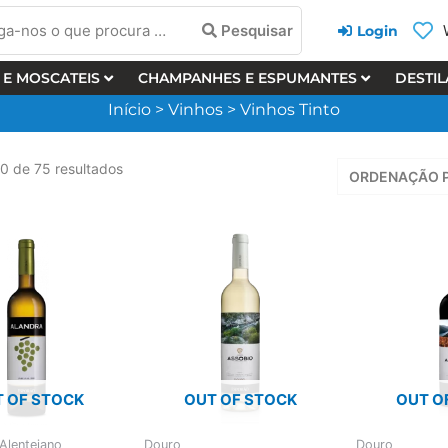
a-
Pesquisar
Login
 E MOSCATEIS
CHAMPANHES E ESPUMANTES
DESTI
Início
>
Vinhos
>
Vinhos Tinto
cura
20 de 75 resultados
 OF STOCK
OUT OF STOCK
OUT O
Alentejano
Douro
Douro