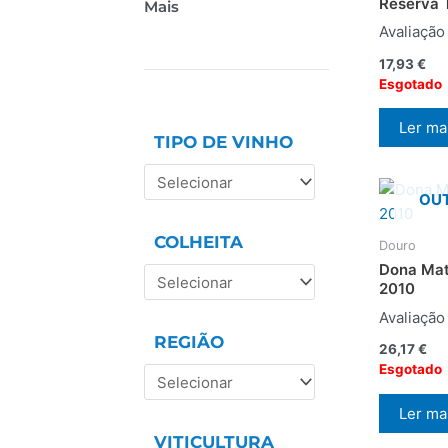
Reserva 
Mais
Avaliaçã
17,93
€
Esgotado
Ler ma
TIPO DE VINHO
OUT
COLHEITA
Douro
Dona Mat
2010
Avaliaçã
REGIÃO
26,17
€
Esgotado
Ler ma
VITICULTURA