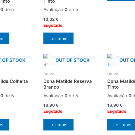
Tinto
Tinto
o
0
de 5
Avaliação
0
de 5
10,02
€
Esgotado
is
Ler mais
 OF STOCK
OUT OF STOCK
OUT O
Douro
Douro
ilde Colheita
Dona Matilde Reserva
Dona Matild
Branco
Tinto
o
0
de 5
Avaliação
0
de 5
Avaliação
0
d
16,90
€
16,90
€
Esgotado
Esgotado
is
Ler mais
Ler mais