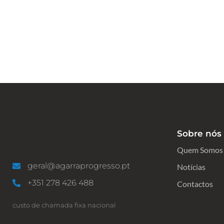
Sobre nós
Quem Somos
geral@agarraprogresso.pt
Notícias
+351 278 426 488
Contactos
custo de chamada fixa nacional