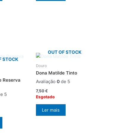
OUT OF STOCK
F STOCK
Douro
Dona Matilde Tinto
e Reserva
Avaliação
0
de 5
7,50
€
e 5
Esgotado
Ler mais