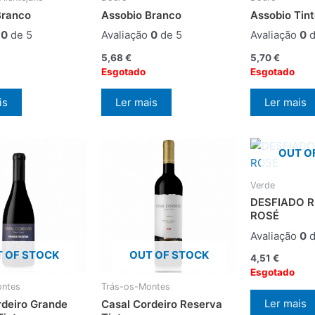
Branco
Assobio Branco
Assobio Tin
o
0
de 5
Avaliação
0
de 5
Avaliação
0
d
5,68
€
5,70
€
Esgotado
Esgotado
is
Ler mais
Ler mais
OUT O
Verde
DESFIADO 
ROSÉ
Avaliação
0
d
 OF STOCK
OUT OF STOCK
4,51
€
Esgotado
ontes
Trás-os-Montes
Ler mais
rdeiro Grande
Casal Cordeiro Reserva