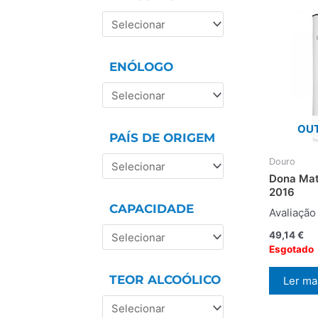
ENÓLOGO
OUT
PAÍS DE ORIGEM
Douro
Dona Mat
2016
CAPACIDADE
Avaliaçã
49,14
€
Esgotado
TEOR ALCOÓLICO
Ler ma