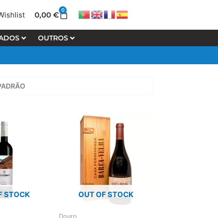
0
Cart
0,00
€
Wishlist
LADOS
OUTROS
F STOCK
OUT OF STOCK
Douro