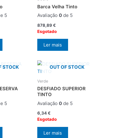
to
Barca Velha Tinto
e 5
Avaliação
0
de 5
878,89
€
Esgotado
Ler mais
F STOCK
OUT OF STOCK
Verde
RESERVA
DESFIADO SUPERIOR
TINTO
e 5
Avaliação
0
de 5
6,34
€
Esgotado
Ler mais