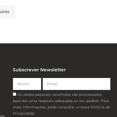
uinte
Subscrever Newsletter
Nome
Email
Consentimento
Os dados pessoais recolhidos são processados ​​
para dar uma resposta adequada ao seu pedido. Para
mais informações, pode consultar a nossa Política de
Privacidade.
015,