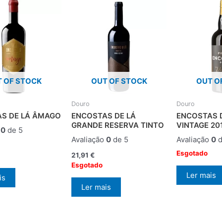
 OF STOCK
OUT OF STOCK
OUT O
Douro
Douro
S DE LÁ ÂMAGO
ENCOSTAS DE LÁ
ENCOSTAS 
GRANDE RESERVA TINTO
VINTAGE 20
o
0
de 5
Avaliação
0
de 5
Avaliação
0
d
Esgotado
21,91
€
Esgotado
Ler mais
is
Ler mais