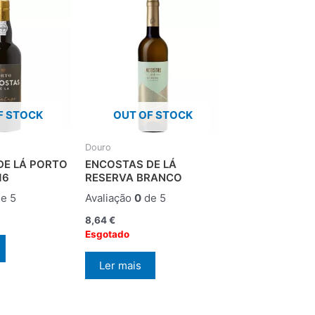
F STOCK
OUT OF STOCK
Douro
DE LÁ PORTO
ENCOSTAS DE LÁ
16
RESERVA BRANCO
e 5
Avaliação
0
de 5
8,64
€
Esgotado
Ler mais