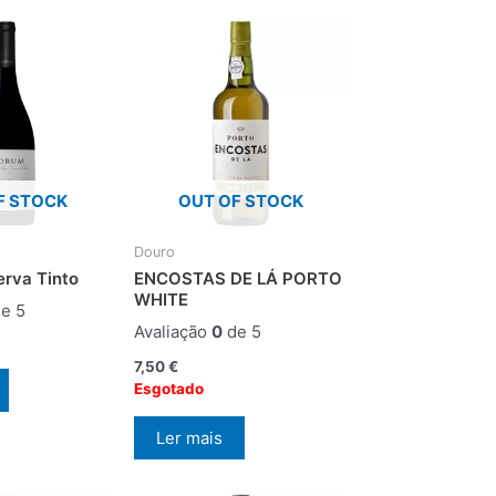
F STOCK
OUT OF STOCK
Douro
rva Tinto
ENCOSTAS DE LÁ PORTO
WHITE
e 5
Avaliação
0
de 5
7,50
€
Esgotado
Ler mais