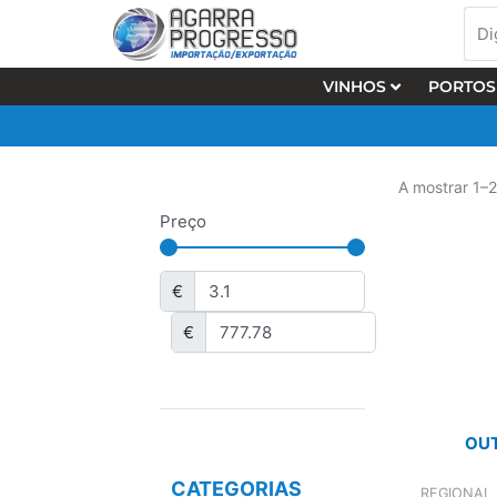
Skip
Dig
to
nos
content
o
VINHOS
PORTOS
que
pro
…
A mostrar 1–
Preço
€
€
OUT
CATEGORIAS
REGIONAL 