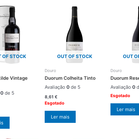
 OF STOCK
OUT OF STOCK
OUT O
Douro
Douro
ilde Vintage
Duorum Colheita Tinto
Duorum Rese
Avaliação
0
de 5
Avaliação
0
d
o
0
de 5
Esgotado
8,61
€
Esgotado
Ler mais
Ler mais
is