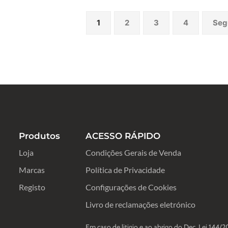
1
2
3
4
Seg
Produtos
ACESSO RÁPIDO
Loja
Condições Gerais de Venda
Marcas
Política de Privacidade
Registo
Configurações de Cookies
Livro de reclamações eletrónico
Em caso de litigio e ao abrigo do Dec. Lei 144/2