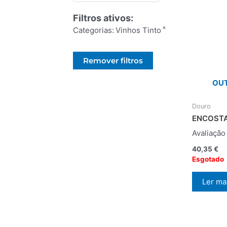
Filtros ativos:
×
Categorias
:
Vinhos Tinto
Remover filtros
OUT
Douro
ENCOSTA
Avaliaçã
40,35
€
Esgotado
Ler ma