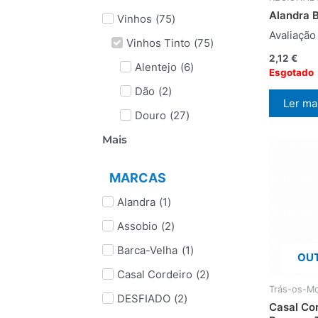
Alandra 
Vinhos
(
75
)
Avaliaçã
Vinhos Tinto
(
75
)
2,12
€
Alentejo
(
6
)
Esgotado
Dão
(
2
)
Ler ma
Douro
(
27
)
Mais
MARCAS
Alandra
(
1
)
Assobio
(
2
)
Barca-Velha
(
1
)
OUT
Casal Cordeiro
(
2
)
Trás-os-M
DESFIADO
(
2
)
Casal Co