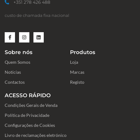
+351 278 426 488
custo de chamada fixa nacional
F
I
L
a
n
i
c
s
n
e
t
k
Sobre nós
Produtos
b
a
e
o
g
d
Quem Somos
o
r
i
Loja
k
a
n
-
m
Notícias
Marcas
f
Contactos
Registo
ACESSO RÁPIDO
Condições Gerais de Venda
Política de Privacidade
Configurações de Cookies
Livro de reclamações eletrónico