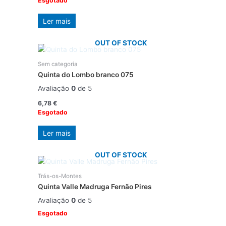
Esgotado
Ler mais
OUT OF STOCK
Sem categoria
Quinta do Lombo branco 075
Avaliação
0
de 5
6,78
€
Esgotado
Ler mais
OUT OF STOCK
Trás-os-Montes
Quinta Valle Madruga Fernão Pires
Avaliação
0
de 5
Esgotado