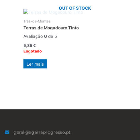
OUT OF STOCK
Trás-os-Montes
Terras de Mogadouro Tinto
Avaliação
0
de 5
5,85
€
Esgotado
Ler mais
geral@agarraprogresso.pt