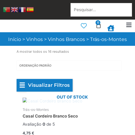
Skip
Pesquisar...
to
content
0
Cart
Início
>
Vinhos
>
Vinhos Brancos
>
Trás-os-Montes
A mostrar todos os 16 resultados
Visualizar Filtros
OUT OF STOCK
Trás-os-Montes
Casal Cordeiro Branco Seco
Avaliação
0
de 5
4,75
€