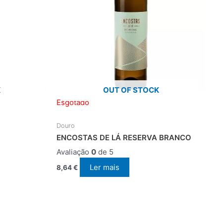
K
OUT OF STOCK
Esgotado
Douro
ENCOSTAS DE LÁ RESERVA BRANCO
Avaliação
0
de 5
Ler mais
8,64
€