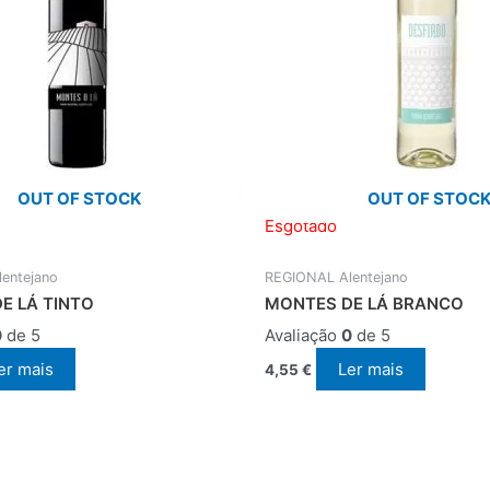
OUT OF STOCK
OUT OF STOC
Esgotado
entejano
REGIONAL Alentejano
E LÁ TINTO
MONTES DE LÁ BRANCO
0
de 5
Avaliação
0
de 5
er mais
Ler mais
4,55
€