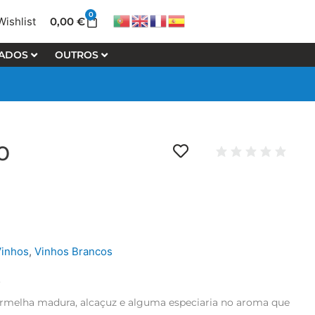
0
Cart
0,00
€
Wishlist
LADOS
OUTROS
o
Vinhos
,
Vinhos Brancos
o
ermelha madura, alcaçuz e alguma especiaria no aroma que