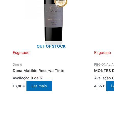
OUT OF STOCK
Esgotado
Esgotado
Douro
REGIONAL Al
Dona Matilde Reserva Tinto
MONTES D
Avaliação
0
de 5
Avaliação
Ler mais
L
16,90
€
4,55
€