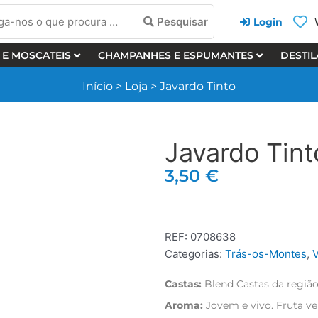
a-
Pesquisar
Login
 E MOSCATEIS
CHAMPANHES E ESPUMANTES
DESTI
cura
Início
>
Loja
>
Javardo Tinto
Javardo Tint
3,50
€
REF:
0708638
Categorias:
Trás-os-Montes
,
Castas:
Blend Castas da regiã
Aroma:
Jovem e vivo. Fruta v