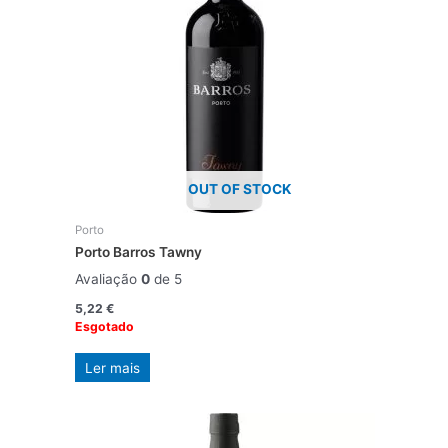
OUT OF STOCK
Porto
Porto Barros Tawny
Avaliação
0
de 5
5,22
€
Esgotado
Ler mais