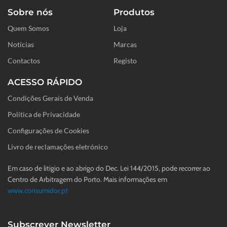
e
t
k
Sobre nós
Produtos
b
a
e
o
g
d
Quem Somos
o
r
i
Loja
k
a
n
-
m
Notícias
Marcas
f
Contactos
Registo
ACESSO RÁPIDO
Condições Gerais de Venda
Política de Privacidade
Configurações de Cookies
Livro de reclamações eletrónico
Em caso de litigio e ao abrigo do Dec. Lei 144/2015, pode recorrer ao
Centro de Arbitragem do Porto. Mais informações em
www.consumidor.pt
Subscrever Newsletter