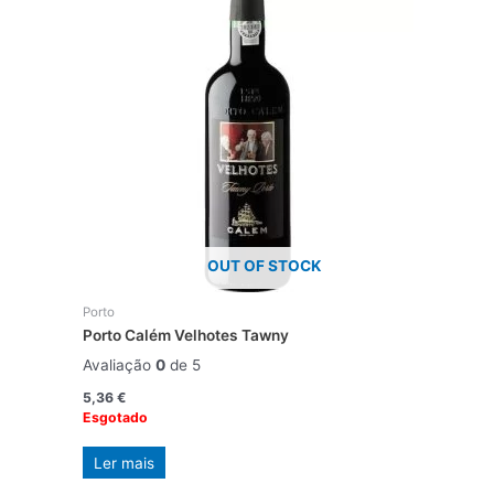
OUT OF STOCK
Porto
Porto Calém Velhotes Tawny
Avaliação
0
de 5
5,36
€
Esgotado
Ler mais