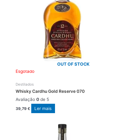
OUT OF STOCK
Esgotado
Destilados
Whisky Cardhu Gold Reserve 070
Avaliação
0
de 5
Ler mais
39,79
€