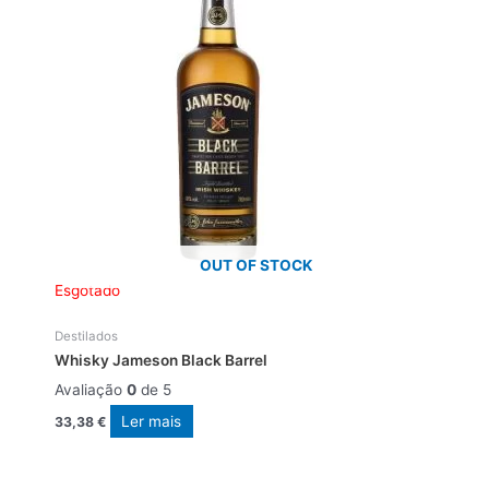
OUT OF STOCK
Esgotado
Destilados
Whisky Jameson Black Barrel
Avaliação
0
de 5
Ler mais
33,38
€