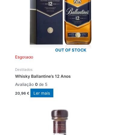
OUT OF STOCK
Esgotado
Destilados
Whisky Ballantine’s 12 Anos
Avaliação
0
de 5
Ler mais
20,96
€