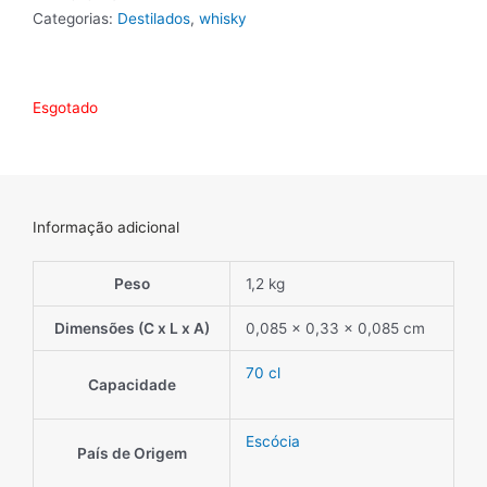
Categorias:
Destilados
,
whisky
Esgotado
Informação adicional
Peso
1,2 kg
Dimensões (C x L x A)
0,085 × 0,33 × 0,085 cm
70 cl
Capacidade
Escócia
País de Origem