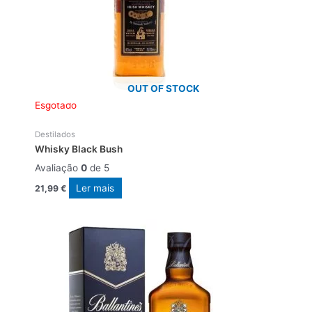
OUT OF STOCK
Esgotado
Destilados
Whisky Black Bush
Avaliação
0
de 5
Ler mais
21,99
€