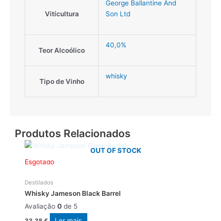
George Ballantine And
Vitícultura
Son Ltd
40,0%
Teor Alcoólico
whisky
Tipo de Vinho
Produtos Relacionados
OUT OF STOCK
Esgotado
Destilados
Whisky Jameson Black Barrel
Avaliação
0
de 5
Ler mais
33,38
€