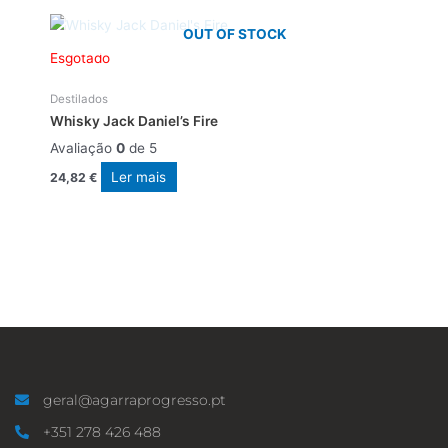
OUT OF STOCK
Esgotado
Destilados
Whisky Jack Daniel’s Fire
Avaliação
0
de 5
Ler mais
24,82
€
geral@agarraprogresso.pt
+351 278 426 488