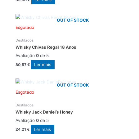
OUT OF STOCK
Esgotado
Destilados
Whisky Chivas Regal 18 Anos
Avaliação
0
de 5
Ler mais
80,57
€
OUT OF STOCK
Esgotado
Destilados
Whisky Jack Daniel’s Honey
Avaliação
0
de 5
Ler mais
24,21
€