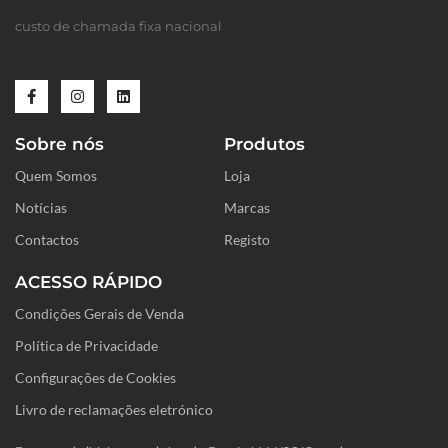
custo de chamada fixa nacional
F
I
L
a
n
i
c
s
n
e
t
k
Sobre nós
Produtos
b
a
e
o
g
d
Quem Somos
o
r
i
Loja
k
a
n
-
m
Notícias
Marcas
f
Contactos
Registo
ACESSO RÁPIDO
Condições Gerais de Venda
Política de Privacidade
Configurações de Cookies
Livro de reclamações eletrónico