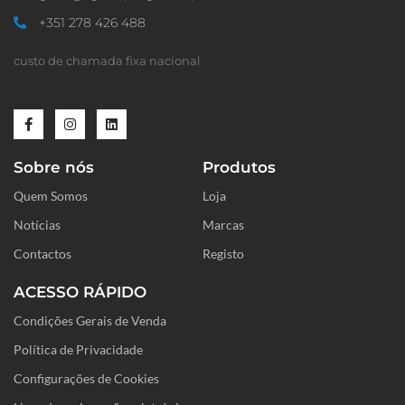
+351 278 426 488
custo de chamada fixa nacional
F
I
L
a
n
i
c
s
n
e
t
k
Sobre nós
Produtos
b
a
e
o
g
d
Quem Somos
o
r
i
Loja
k
a
n
-
m
Notícias
Marcas
f
Contactos
Registo
ACESSO RÁPIDO
Condições Gerais de Venda
Política de Privacidade
Configurações de Cookies