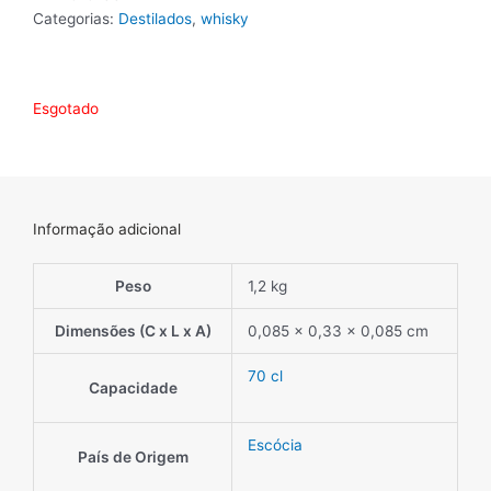
Categorias:
Destilados
,
whisky
Esgotado
Informação adicional
Peso
1,2 kg
Dimensões (C x L x A)
0,085 × 0,33 × 0,085 cm
70 cl
Capacidade
Escócia
País de Origem