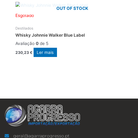
OUT OF STOCK
Esgotado
Destilados
Whisky Johnnie Walker Blue Label
Avaliação
0
de 5
Ler mais
230,23
€
geral@agarraprogresso.pt