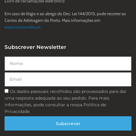
Livro de reclamações eletrónico
Em caso de litigio e ao abrigo do Dec. Lei 144/2015, pode recorrer ao
Centro de Arbitragem do Porto. Mais informações em
www.consumidor.pt
Subscrever Newsletter
Nome
Email
Consentimento
Os dados pessoais recolhidos são processados ​​para dar
uma resposta adequada ao seu pedido. Para mais
informações, pode consultar a nossa Política de
Privacidade.
Subscrever