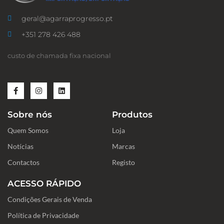
geral@agarraprogresso.pt
+351 278 426 488
custo de chamada fixa nacional
F
I
L
a
n
i
c
s
n
e
t
k
Sobre nós
Produtos
b
a
e
o
g
d
Quem Somos
o
r
i
Loja
k
a
n
-
m
Notícias
Marcas
f
Contactos
Registo
ACESSO RÁPIDO
Condições Gerais de Venda
Política de Privacidade