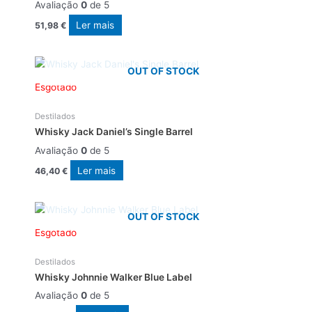
Avaliação
0
de 5
Ler mais
51,98
€
OUT OF STOCK
Esgotado
Destilados
Whisky Jack Daniel’s Single Barrel
Avaliação
0
de 5
Ler mais
46,40
€
OUT OF STOCK
Esgotado
Destilados
Whisky Johnnie Walker Blue Label
Avaliação
0
de 5