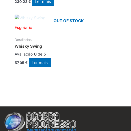
Ler mais
230,23
€
OUT OF STOCK
Esgotado
Destilados
Whisky Swing
Avaliação
0
de 5
Ler mais
57,05
€