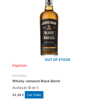
OUT OF STOCK
Esgotado
Destilados
Whisky Jameson Black Barrel
Avaliação
0
de 5
Ler mais
33,38
€