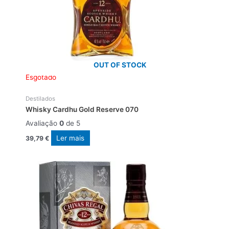
OUT OF STOCK
Esgotado
Destilados
Whisky Cardhu Gold Reserve 070
Avaliação
0
de 5
Ler mais
39,79
€