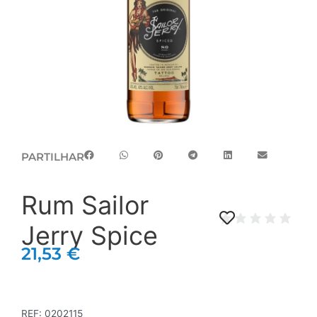
PARTILHAR
Rum Sailor
Jerry Spice
21,53
€
REF:
0202115