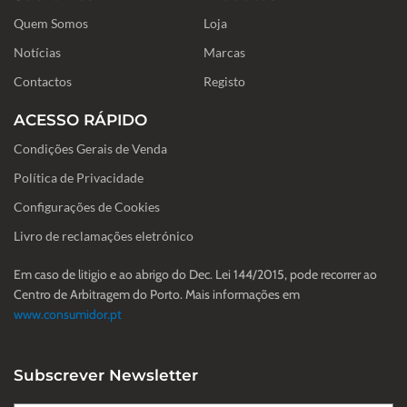
o
g
d
Quem Somos
o
r
i
Loja
k
a
n
-
m
Notícias
Marcas
f
Contactos
Registo
ACESSO RÁPIDO
Condições Gerais de Venda
Política de Privacidade
Configurações de Cookies
Livro de reclamações eletrónico
Em caso de litigio e ao abrigo do Dec. Lei 144/2015, pode recorrer ao
Centro de Arbitragem do Porto. Mais informações em
www.consumidor.pt
Subscrever Newsletter