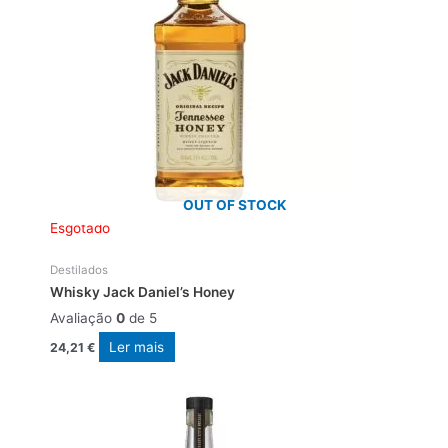
OUT OF STOCK
Esgotado
Destilados
Whisky Jack Daniel’s Honey
Avaliação
0
de 5
Ler mais
24,21
€