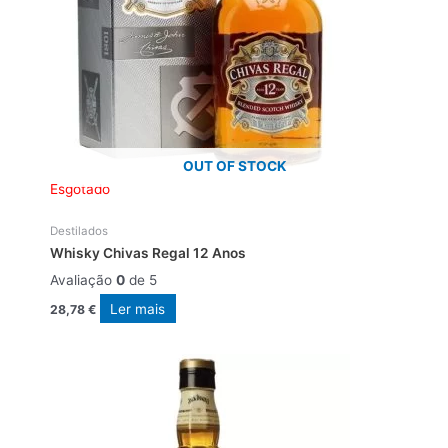
OUT OF STOCK
Esgotado
Destilados
Whisky Chivas Regal 12 Anos
Avaliação
0
de 5
Ler mais
28,78
€