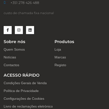
+351 278 426 488
custo de chamada fixa nacional
F
I
L
a
n
i
c
s
n
e
t
k
Sobre nós
Produtos
b
a
e
o
g
d
o
r
i
Quem Somos
Loja
k
a
n
-
m
Notícias
Marcas
f
Contactos
Registo
ACESSO RÁPIDO
Condições Gerais de Venda
Política de Privacidade
Configurações de Cookies
Livro de reclamações eletrónico