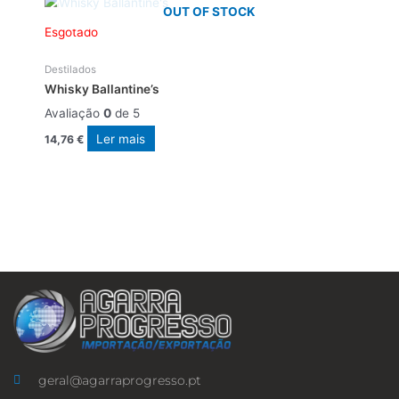
OUT OF STOCK
Esgotado
Destilados
Whisky Ballantine’s
Avaliação
0
de 5
Ler mais
14,76
€
geral@agarraprogresso.pt