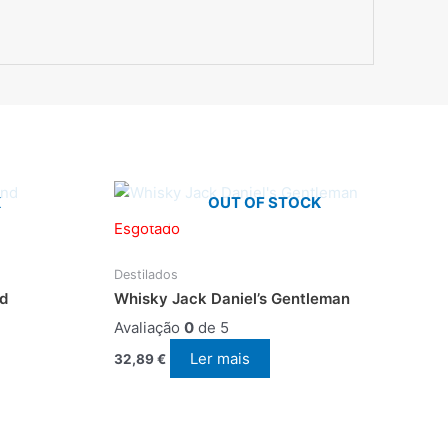
K
OUT OF STOCK
Esgotado
Destilados
nd
Whisky Jack Daniel’s Gentleman
Avaliação
0
de 5
Ler mais
32,89
€