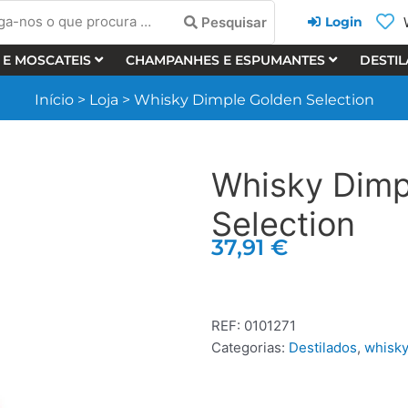
a-
Pesquisar
Login
 E MOSCATEIS
CHAMPANHES E ESPUMANTES
DESTI
cura
Início
>
Loja
>
Whisky Dimple Golden Selection
Whisky Dimp
Selection
37,91
€
REF:
0101271
Categorias:
Destilados
,
whisk