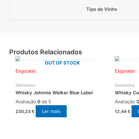
Tipo de Vinho
Produtos Relacionados
OUT OF STOCK
Esgotado
Esgotado
Destilados
Destilados
Whisky Johnnie Walker Blue Label
Whisky Cu
Avaliação
0
de 5
Avaliação
Ler mais
230,23
€
12,44
€