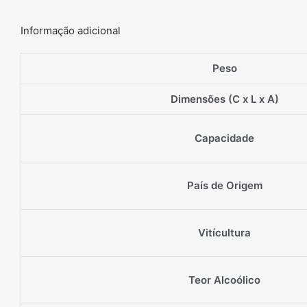
Informação adicional
Peso
Dimensões (C x L x A)
Capacidade
País de Origem
Vitícultura
Teor Alcoólico