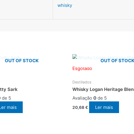
whisky
OUT OF STOCK
OUT OF STOC
Esgotado
Destilados
tty Sark
Whisky Logan Heritage Ble
0
de 5
Avaliação
0
de 5
Ler mais
Ler mais
20,68
€