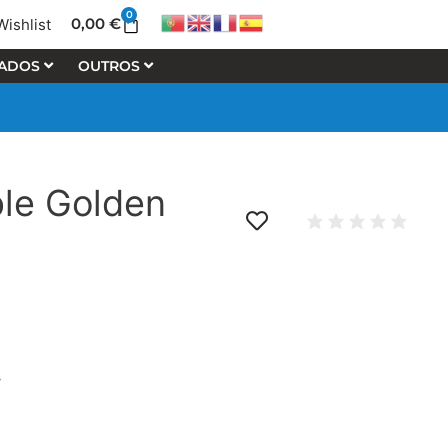
0
Cart
0,00
€
Wishlist
LADOS
OUTROS
le Golden
y