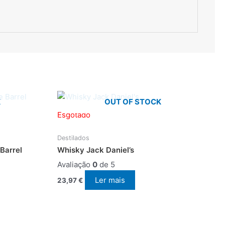
K
OUT OF STOCK
Esgotado
Destilados
Barrel
Whisky Jack Daniel’s
Avaliação
0
de 5
Ler mais
23,97
€