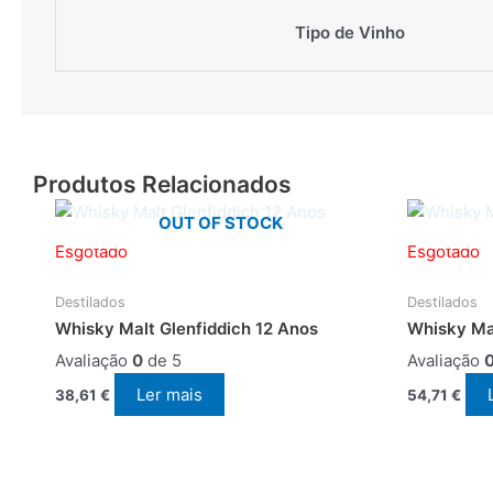
Tipo de Vinho
Produtos Relacionados
OUT OF STOCK
Esgotado
Esgotado
Destilados
Destilados
Whisky Malt Glenfiddich 12 Anos
Whisky Mal
Avaliação
0
de 5
Avaliação
Ler mais
38,61
€
54,71
€