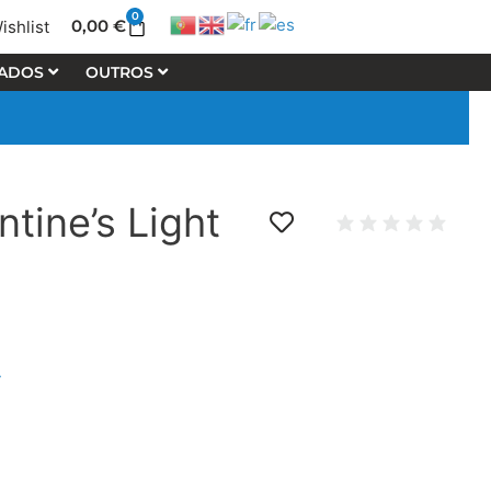
0
Cart
0,00
€
ishlist
LADOS
OUTROS
ntine’s Light
y