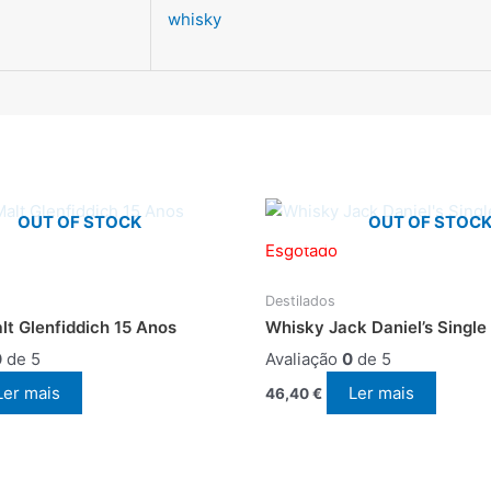
whisky
OUT OF STOCK
OUT OF STOC
Esgotado
Destilados
t Glenfiddich 15 Anos
Whisky Jack Daniel’s Single 
0
de 5
Avaliação
0
de 5
Ler mais
Ler mais
46,40
€