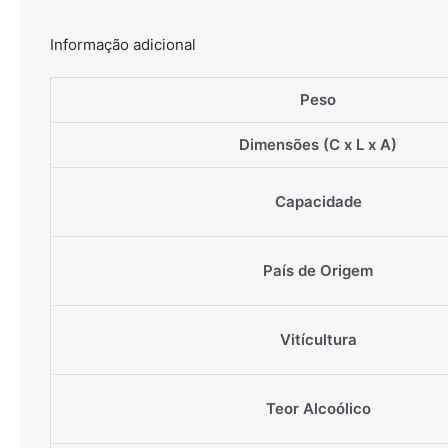
Informação adicional
Peso
Dimensões (C x L x A)
Capacidade
País de Origem
Vitícultura
Teor Alcoólico