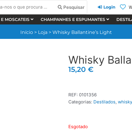
-
Pesquisar
W
Login
 E MOSCATEIS
CHAMPANHES E ESPUMANTES
DESTI
ura
Início
>
Loja
>
Whisky Ballantine’s Light
Whisky Balla
15,20
€
REF:
0101356
Categorias:
Destilados
,
whisk
Esgotado