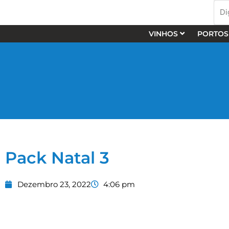
Skip
Dig
to
nos
content
o
VINHOS
PORTOS
que
pro
…
Pack Natal 3
Dezembro 23, 2022
4:06 pm