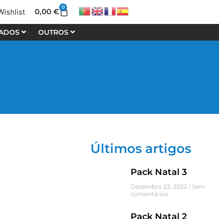
0
Cart
0,00
€
Wishlist
LADOS
OUTROS
Últimos artigos
Pack Natal 3
Dezembro 23, 2022
Sem
comentários
Pack Natal 2