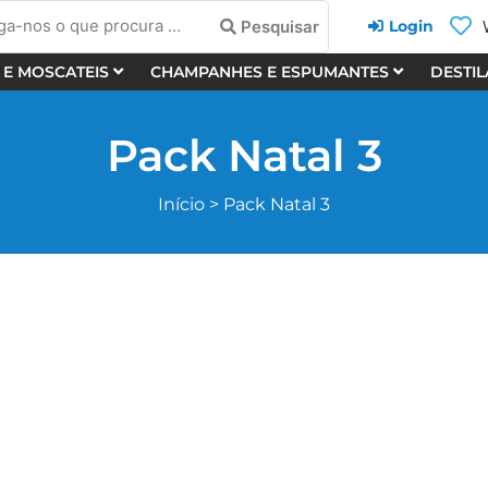
a-
Pesquisar
Login
 E MOSCATEIS
CHAMPANHES E ESPUMANTES
DESTI
cura
Pack Natal 3
Início
>
Pack Natal 3