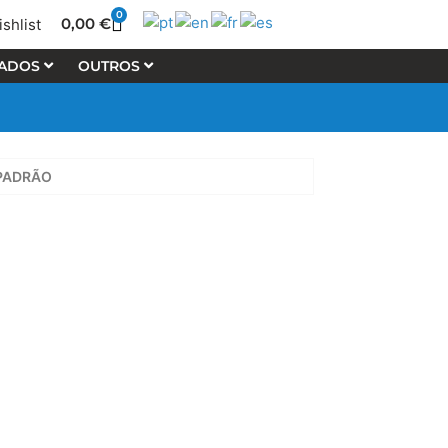
0
Cart
0,00
€
shlist
LADOS
OUTROS