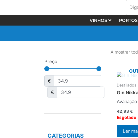
Skip
Diga-
to
nos
content
o
VINHOS
PORTOS
que
procu
…
A mostrar tod
Preço
OUT
€
Destilados
€
Gin Nikk
Avaliaçã
42,93
€
Esgotado
Ler ma
CATEGORIAS