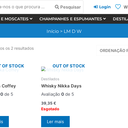
Pesquisar
Wi
Login
 E MOSCATEIS
CHAMPANHES E ESPUMANTES
DESTI
ra
Início
>
LM D W
os os 2 resultados
 OF STOCK
OUT OF STOCK
Destilados
a Coffey
Whisky Nikka Days
o
0
de 5
Avaliação
0
de 5
39,35
€
Esgotado
is
Ler mais