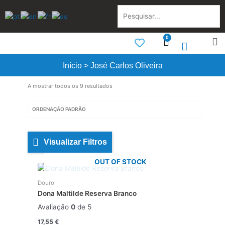
Skip
Pesquisar...
to
content
0
Cart
Início
>
José Carlos Oliveira
A mostrar todos os 9 resultados
Visualizar Filtros
OUT OF STOCK
Douro
Dona Maltilde Reserva Branco
Avaliação
0
de 5
17,55
€