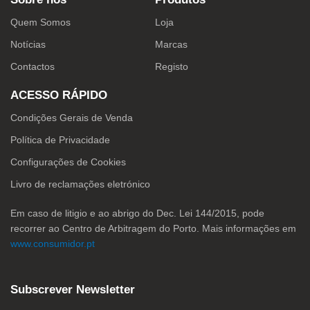
b
a
e
o
g
d
o
r
i
Quem Somos
Loja
k
a
n
-
m
Notícias
Marcas
f
Contactos
Registo
ACESSO RÁPIDO
Condições Gerais de Venda
Política de Privacidade
Configurações de Cookies
Livro de reclamações eletrónico
Em caso de litigio e ao abrigo do Dec. Lei 144/2015, pode
recorrer ao Centro de Arbitragem do Porto. Mais informações em
www.consumidor.pt
Subscrever Newsletter