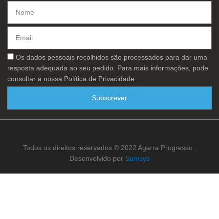
Nome
Email
Consentimento
Os dados pessoais recolhidos são processados ​​para dar uma
resposta adequada ao seu pedido. Para mais informações, pode
consultar a nossa Política de Privacidade.
Subscrever
Todos os direitos reservados © 2022 Agarra Progresso .
Desenvolvido por
Samsys