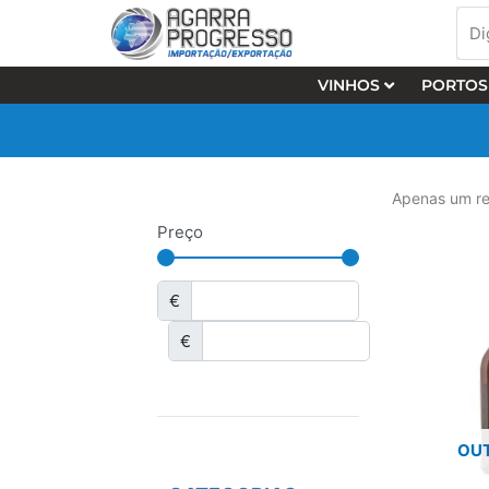
Skip
Dig
to
nos
content
o
VINHOS
PORTOS
que
pro
…
Apenas um re
Preço
€
€
OUT