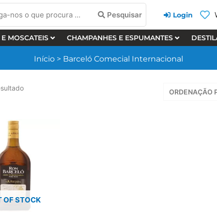
a-
Pesquisar
Login
 E MOSCATEIS
CHAMPANHES E ESPUMANTES
DESTI
cura
Início
>
Barceló Comecial Internacional
sultado
 OF STOCK