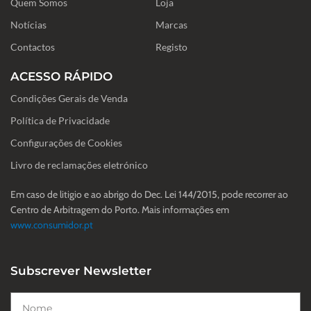
Quem Somos
o
r
i
Loja
k
a
n
-
m
Notícias
Marcas
f
Contactos
Registo
ACESSO RÁPIDO
Condições Gerais de Venda
Política de Privacidade
Configurações de Cookies
Livro de reclamações eletrónico
Em caso de litigio e ao abrigo do Dec. Lei 144/2015, pode recorrer ao
Centro de Arbitragem do Porto. Mais informações em
www.consumidor.pt
Subscrever Newsletter
Nome