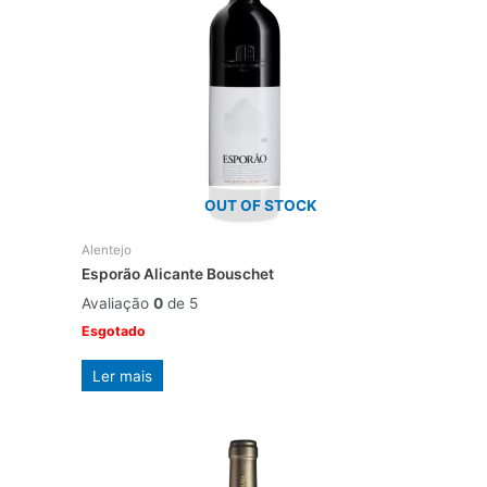
OUT OF STOCK
Alentejo
Esporão Alicante Bouschet
Avaliação
0
de 5
Esgotado
Ler mais