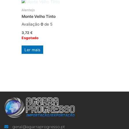
Alentejo
Monte Velho Tinto
Avaliação
0
de 5
3,72
€
Esgotado
Ler mais
geral@agarraprogresso.pt