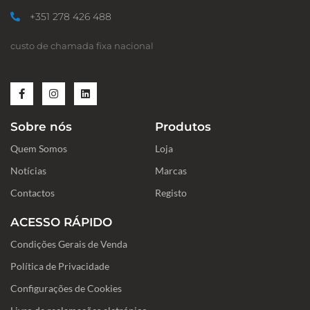
+351 278 426 488
custo de chamada fixa nacional
F
I
L
a
n
i
c
s
n
e
t
k
Sobre nós
Produtos
b
a
e
o
g
d
Quem Somos
o
r
i
Loja
k
a
n
-
m
Notícias
Marcas
f
Contactos
Registo
ACESSO RÁPIDO
Condições Gerais de Venda
Política de Privacidade
Configurações de Cookies