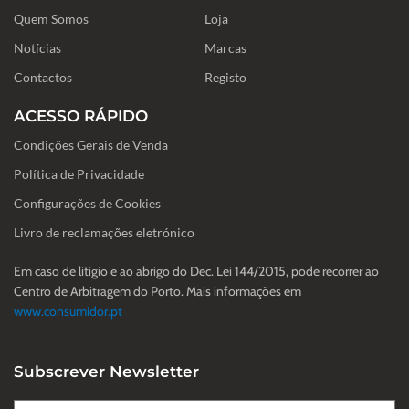
o
g
d
Quem Somos
o
r
i
Loja
k
a
n
-
m
Notícias
Marcas
f
Contactos
Registo
ACESSO RÁPIDO
Condições Gerais de Venda
Política de Privacidade
Configurações de Cookies
Livro de reclamações eletrónico
Em caso de litigio e ao abrigo do Dec. Lei 144/2015, pode recorrer ao
Centro de Arbitragem do Porto. Mais informações em
www.consumidor.pt
Subscrever Newsletter