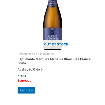
OUT OF STOCK
Champanhes e espumantes
Espumante Marques Marialva Blanc Des Blancs
Bruto
Avaliação
0
de 5
5,74
€
Esgotado
Ler mais