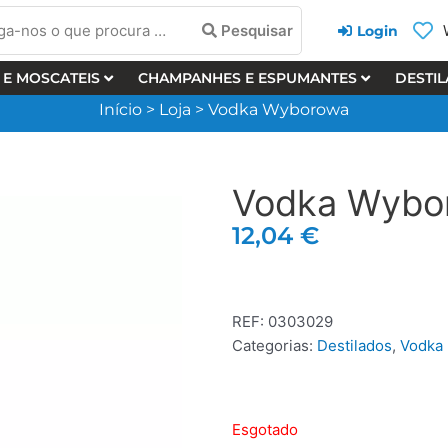
a-
Pesquisar
Login
 E MOSCATEIS
CHAMPANHES E ESPUMANTES
DESTI
Início
>
Loja
>
Vodka Wyborowa
cura
Vodka Wybo
12,04
€
REF:
0303029
Categorias:
Destilados
,
Vodka
Esgotado