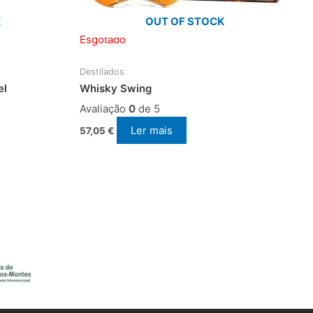
K
OUT OF STOCK
Esgotado
Destilados
el
Whisky Swing
Avaliação
0
de 5
Ler mais
57,05
€