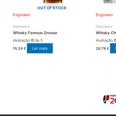
OUT OF STOCK
Esgotado
Esgotado
Destilados
Destilados
Whisky Famous Grouse
Whisky Ch
Avaliação
0
de 5
Avaliação
Ler mais
15,24
€
28,78
€