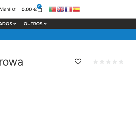
0
Cart
0,00
€
Wishlist
LADOS
OUTROS
rowa