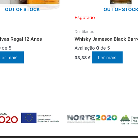
OUT OF STOCK
OUT OF STOC
Esgotado
Destilados
ivas Regal 12 Anos
Whisky Jameson Black Barr
0
de 5
Avaliação
0
de 5
Ler mais
Ler mais
33,38
€