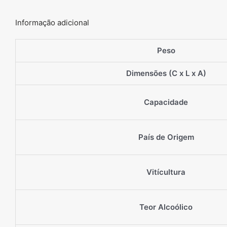
Informação adicional
Peso
Dimensões (C x L x A)
Capacidade
País de Origem
Vitícultura
Teor Alcoólico