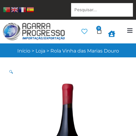
Skip
Pesquisar...
to
content
0
Cart
Início
>
Loja
>
Rola Vinha das Marias Douro
🔍