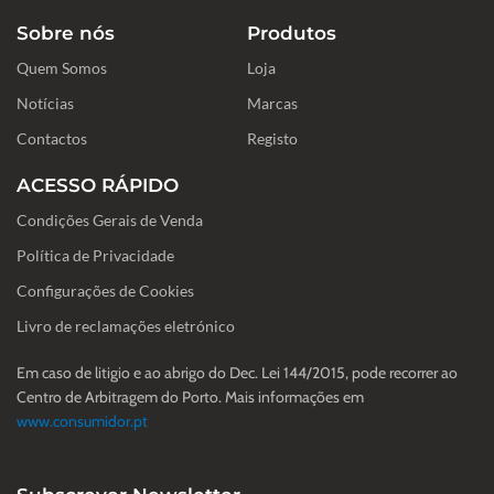
c
s
n
e
t
k
Sobre nós
Produtos
b
a
e
o
g
d
Quem Somos
o
r
i
Loja
k
a
n
-
m
Notícias
Marcas
f
Contactos
Registo
ACESSO RÁPIDO
Condições Gerais de Venda
Política de Privacidade
Configurações de Cookies
Livro de reclamações eletrónico
Em caso de litigio e ao abrigo do Dec. Lei 144/2015, pode recorrer ao
Centro de Arbitragem do Porto. Mais informações em
www.consumidor.pt