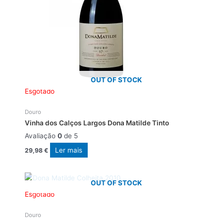
OUT OF STOCK
Esgotado
Douro
Vinha dos Calços Largos Dona Matilde Tinto
Avaliação
0
de 5
Ler mais
29,98
€
OUT OF STOCK
Esgotado
Douro