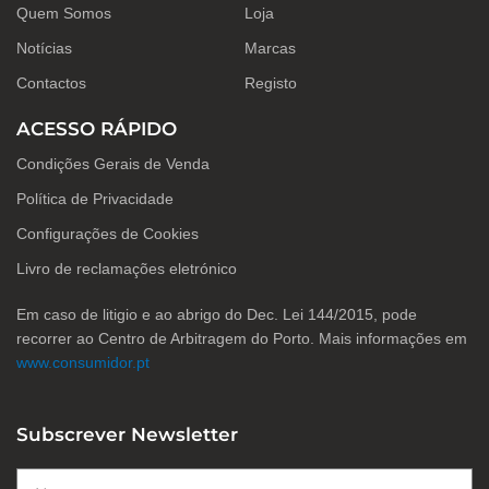
o
r
i
Quem Somos
Loja
k
a
n
-
m
Notícias
Marcas
f
Contactos
Registo
ACESSO RÁPIDO
Condições Gerais de Venda
Política de Privacidade
Configurações de Cookies
Livro de reclamações eletrónico
Em caso de litigio e ao abrigo do Dec. Lei 144/2015, pode
recorrer ao Centro de Arbitragem do Porto. Mais informações em
www.consumidor.pt
Subscrever Newsletter
Nome