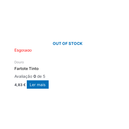
OUT OF STOCK
Esgotado
Douro
Fartote Tinto
Avaliação
0
de 5
Ler mais
4,83
€