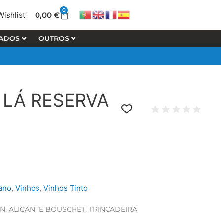
0
Cart
0,00
€
Wishlist
LADOS
OUTROS
 LÁ RESERVA
ano
,
Vinhos
,
Vinhos Tinto
, ALICANTE BOUSCHET, TRINCADEIRA