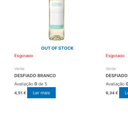
OUT OF STOCK
Esgotado
Esgotado
Verde
Verde
DESFIADO BRANCO
DESFIADO
Avaliação
0
de 5
Avaliação
Ler mais
L
4,51
€
6,34
€