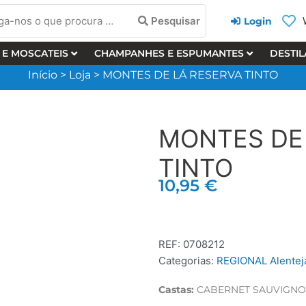
a-
Pesquisar
Login
 E MOSCATEIS
CHAMPANHES E ESPUMANTES
DESTI
Início
>
Loja
>
MONTES DE LÁ RESERVA TINTO
cura
MONTES DE
TINTO
10,95
€
REF:
0708212
Categorias:
REGIONAL Alentej
Castas:
CABERNET SAUVIGNON