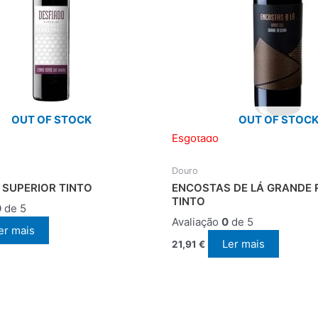
OUT OF STOCK
OUT OF STOC
Esgotado
Douro
 SUPERIOR TINTO
ENCOSTAS DE LÁ GRANDE 
TINTO
0
de 5
Avaliação
0
de 5
er mais
Ler mais
21,91
€