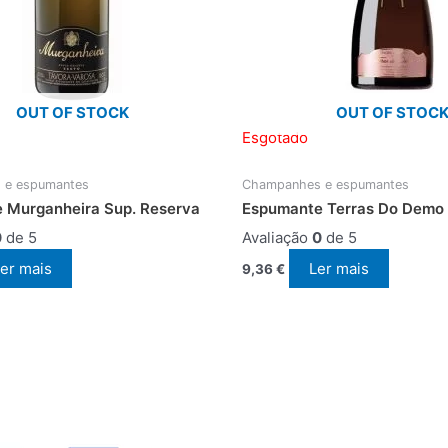
OUT OF STOCK
OUT OF STOC
Esgotado
 e espumantes
Champanhes e espumantes
 Murganheira Sup. Reserva
Espumante Terras Do Demo
0
de 5
Avaliação
0
de 5
er mais
Ler mais
9,36
€