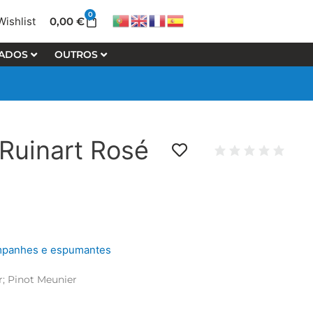
0
Cart
0,00
€
Wishlist
LADOS
OUTROS
uinart Rosé
panhes e espumantes
r; Pinot Meunier