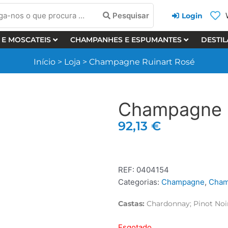
a-
Pesquisar
Login
 E MOSCATEIS
CHAMPANHES E ESPUMANTES
DESTI
cura
Início
>
Loja
>
Champagne Ruinart Rosé
Champagne R
92,13
€
REF:
0404154
Categorias:
Champagne
,
Cham
Castas:
Chardonnay; Pinot Noi
Esgotado