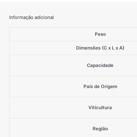
Informação adicional
Peso
Dimensões (C x L x A)
Capacidade
País de Origem
Vitícultura
Região