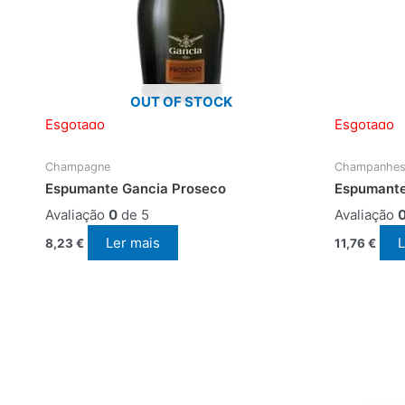
OUT OF STOCK
Esgotado
Esgotado
Champagne
Champanhes
Espumante Gancia Proseco
Espumante
Avaliação
0
de 5
Avaliação
Ler mais
L
8,23
€
11,76
€