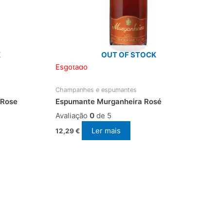
K
OUT OF STOCK
Esgotado
Champanhes e espumantes
 Rose
Espumante Murganheira Rosé
Avaliação
0
de 5
Ler mais
12,29
€