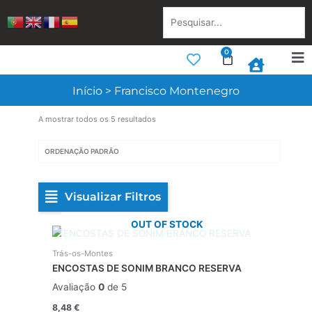
Skip
Pesquisar...
to
content
0
Cart
Início
>
Francisco Montenegro
A mostrar todos os 5 resultados
Visualizar Filtros
OUT OF STOCK
Trás-os-Montes
ENCOSTAS DE SONIM BRANCO RESERVA
Avaliação
0
de 5
8,48
€