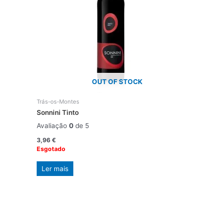
OUT OF STOCK
Trás-os-Montes
Sonnini Tinto
Avaliação
0
de 5
3,96
€
Esgotado
Ler mais