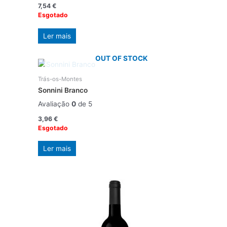
7,54
€
Esgotado
Ler mais
OUT OF STOCK
Trás-os-Montes
Sonnini Branco
Avaliação
0
de 5
3,96
€
Esgotado
Ler mais